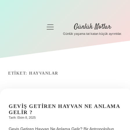
Günlük Notlar
menüyü
aç
Günlük yaşama tat katan küçük ayrıntılar.
Anasayfa
Gizlilik Politikası
Yasal Uyarı
ETIKET:
HAYVANLAR
Hakkımızda
GEVIŞ GETIREN HAYVAN NE ANLAMA
GELIR ?
Tarih: Ekim 8, 2025
Geviş Getiren Hayvan Ne Anlama Gelir? Bir Antropoloğun