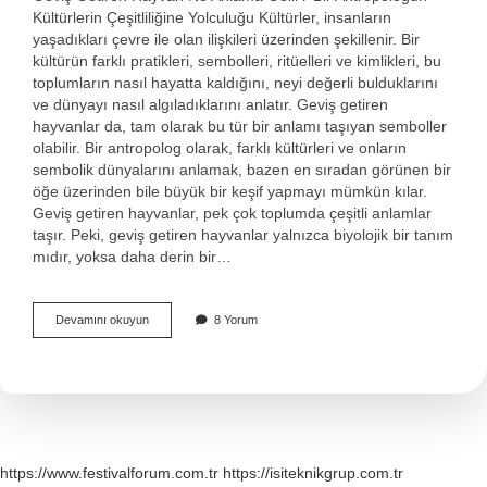
Kültürlerin Çeşitliliğine Yolculuğu Kültürler, insanların
yaşadıkları çevre ile olan ilişkileri üzerinden şekillenir. Bir
kültürün farklı pratikleri, sembolleri, ritüelleri ve kimlikleri, bu
toplumların nasıl hayatta kaldığını, neyi değerli bulduklarını
ve dünyayı nasıl algıladıklarını anlatır. Geviş getiren
hayvanlar da, tam olarak bu tür bir anlamı taşıyan semboller
olabilir. Bir antropolog olarak, farklı kültürleri ve onların
sembolik dünyalarını anlamak, bazen en sıradan görünen bir
öğe üzerinden bile büyük bir keşif yapmayı mümkün kılar.
Geviş getiren hayvanlar, pek çok toplumda çeşitli anlamlar
taşır. Peki, geviş getiren hayvanlar yalnızca biyolojik bir tanım
mıdır, yoksa daha derin bir…
Geviş
Devamını okuyun
8 Yorum
getiren
hayvan
ne
anlama
gelir
?
https://www.festivalforum.com.tr
https://isiteknikgrup.com.tr