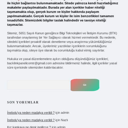
ile hiçbir bağlantısı bulunmamaktadır. Sitede yalnızca kendi hazırladığımız
makaleler paylaşılmaktadır. Burada yer alan içerikler haber niteliği
taşımamakta olup, gerçek kurum ve kişiler hakkında paylaşım
yapılmamaktadır. Gerçek kurum ve kişiler ile isim benzerlikleri tamamen
tesadüfidir. Sitemizdeki bilgiler taslak halindedir ve tavsiye niteliği
taşımazlar.
Sitemiz, 5651 Sayılı Kanun gereğince Bilgi Teknolojileri ve İletişim Kurumu (BTK)
tarafından onaylanmış bir Yer Sağlayıcı olarak hizmet vermektedir. Bu nedenle,
sitedeki içerikleri proaktif olarak denetleme veya araştırma yükümlülüğümüz
bulunmamaktadır. Ancak, üyelerimiz yazdıkları içeriklerin sorumluluğunu
taşımakta olup, siteye üye olarak bu sorumluluğu kabul etmiş sayılırlar.
Hukuka ve yasal düzenlemelere aykırı olduğunu düşündüğünüz içerikleri,
backlinkpanelicomtr@gmail.com
adresine bildirmeniz halinde, ilgili içerikler yasal
süre içerisinde sitemizden kaldırılacaktır.
Arama
SON YORUMLAR
İnebolu’ya neden madalya verildi ?
için
admin
İnebolu’ya neden madalya verildi ?
için
Nazlı
Kız kankaya ne denir ingilizce ?
için
admin