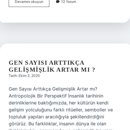
Metinde
Devamını okuyun
12 Yorum
gelişme
ne
demek
?
GEN SAYISI ARTTIKÇA
GELIŞMIŞLIK ARTAR MI ?
Tarih: Ekim 3, 2025
Gen Sayısı Arttıkça Gelişmişlik Artar mı?
Antropolojik Bir Perspektif İnsanlık tarihinin
derinliklerine baktığımızda, her kültürün kendi
gelişim yolculuğunu farklı ritüeller, semboller ve
topluluk yapıları aracılığıyla şekillendirdiğini
görürüz. Bu farklılıklar, insanın dünya ile olan