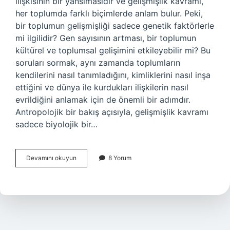
ilişkisinin bir yansımasıdır ve gelişmişlik kavramı,
her toplumda farklı biçimlerde anlam bulur. Peki,
bir toplumun gelişmişliği sadece genetik faktörlerle
mi ilgilidir? Gen sayısının artması, bir toplumun
kültürel ve toplumsal gelişimini etkileyebilir mi? Bu
soruları sormak, aynı zamanda toplumların
kendilerini nasıl tanımladığını, kimliklerini nasıl inşa
ettiğini ve dünya ile kurdukları ilişkilerin nasıl
evrildiğini anlamak için de önemli bir adımdır.
Antropolojik bir bakış açısıyla, gelişmişlik kavramı
sadece biyolojik bir…
Gen
Devamını okuyun
8 Yorum
sayısı
arttıkça
gelişmişlik
artar
mı
?