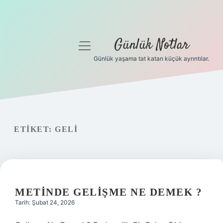
Günlük Notlar
menüyü
aç
Günlük yaşama tat katan küçük ayrıntılar.
Anasayfa
Gizlilik Politikası
Yasal Uyarı
ETIKET:
GELI
Hakkımızda
METINDE GELIŞME NE DEMEK ?
Tarih: Şubat 24, 2026