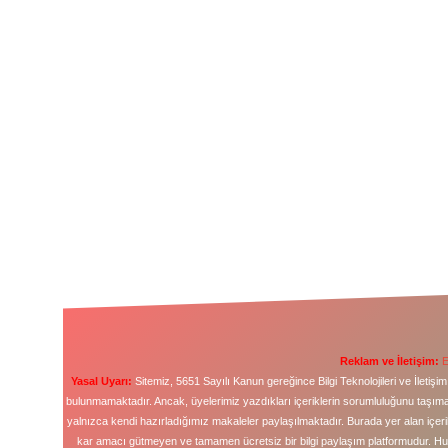
Reklam ve İletişim:
E
Yasal Uyarı:
Sitemiz, 5651 Sayılı Kanun gereğince Bilgi Teknolojileri ve İleti
bulunmamaktadır. Ancak, üyelerimiz yazdıkları içeriklerin sorumluluğunu taşımakt
yalnızca kendi hazırladığımız makaleler paylaşılmaktadır. Burada yer alan içeri
kar amacı gütmeyen ve tamamen ücretsiz bir bilgi paylaşım platformudur. H