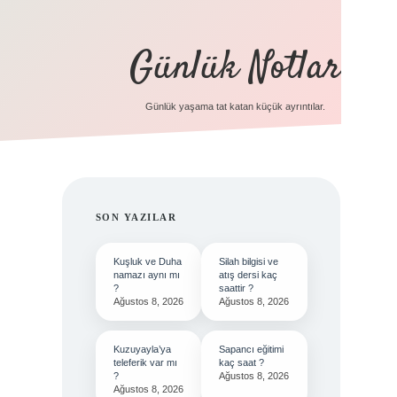
Günlük Notlar
Günlük yaşama tat katan küçük ayrıntılar.
SIDEBAR
SON YAZILAR
Kuşluk ve Duha
Silah bilgisi ve
namazı aynı mı
atış dersi kaç
?
saattir ?
Ağustos 8, 2026
Ağustos 8, 2026
Kuzuyayla’ya
Sapancı eğitimi
teleferik var mı
kaç saat ?
?
Ağustos 8, 2026
Ağustos 8, 2026