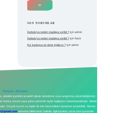
SON YORUMLAR
İnebolu’ya neden madalya verildi ?
için
admin
İnebolu’ya neden madalya verildi ?
için
Nazlı
Kız kankaya ne denir ingilizce ?
için
admin
26
Telegram: @karabul
le, sitedeki içerikleri proaktif olarak denetleme veya araştırma yükümlülüğümüz
bir marka, kurum veya şahıs şirketi ile hiçbir bağlantısı bulunmamaktadır. Sitede
ır. Gerçek kurum ve kişiler ile isim benzerlikleri tamamen tesadüfidir. Sitemiz,
tr@gmail.com
adresine bildirmeniz halinde, ilgili içerikler yasal süre içerisinde