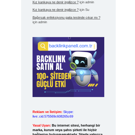
Kız kankaya ne denir ingilizce ?
için
admin
Kız kankaya ne denir ingilizce ?
için
Su
Bağırsak enfeksiyonu gaita testinde çıkar mı ?
için
admin
Reklam ve İletişim:
Skype:
live:.cid.575569c608265c69
Yasal Uyarı:
Bu internet sitesi, herhangi bir
marka, kurum veya şahıs şirketi ile hiçbir
bağlantısı bulunmamaktadır. Sitede yalnızca