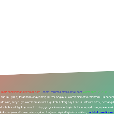
-mail:
backlinkpaneli@gmail.com
Teams:
forumhizmeti@gmail.com
Whatsapp: 0262 606 0 7
şim Kurumu (BTK) tarafından onaylanmış bir Yer Sağlayıcı olarak hizmet vermektedir. Bu neden
a olup, siteye üye olarak bu sorumluluğu kabul etmiş sayılırlar. Bu internet sitesi, herhangi 
kler haber niteliği taşımamakta olup, gerçek kurum ve kişiler hakkında paylaşım yapılmamaktad
ukuka ve yasal düzenlemelere aykırı olduğunu düşündüğünüz içerikleri,
backlinkpanelicom