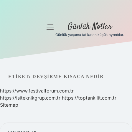
Günlük Notlar
menüyü
aç
Günlük yaşama tat katan küçük ayrıntılar.
Anasayfa
Gizlilik Politikası
Yasal Uyarı
ETIKET:
DEVŞIRME KISACA NEDIR
Hakkımızda
https://www.festivalforum.com.tr
https://isiteknikgrup.com.tr
https://toptankilit.com.tr
Sitemap