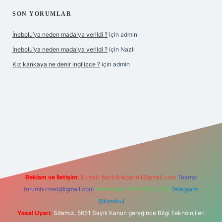
SON YORUMLAR
İnebolu’ya neden madalya verildi ?
için
admin
İnebolu’ya neden madalya verildi ?
için
Nazlı
Kız kankaya ne denir ingilizce ?
için
admin
d.casino
Reklam ve İletişim:
E-mail:
backlinkpaneli@gmail.com
Teams:
forumhizmeti@gmail.com
Whatsapp: 0262 606 0 726
Telegram:
@karabul
Yasal Uyarı:
Sitemiz, 5651 Sayılı Kanun gereğince Bilgi Teknolojileri