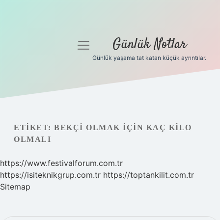
Günlük Notlar
menüyü
aç
Günlük yaşama tat katan küçük ayrıntılar.
Anasayfa
Gizlilik Politikası
Yasal Uyarı
ETIKET:
BEKÇI OLMAK IÇIN KAÇ KILO
OLMALI
Hakkımızda
https://www.festivalforum.com.tr
https://isiteknikgrup.com.tr
https://toptankilit.com.tr
Sitemap