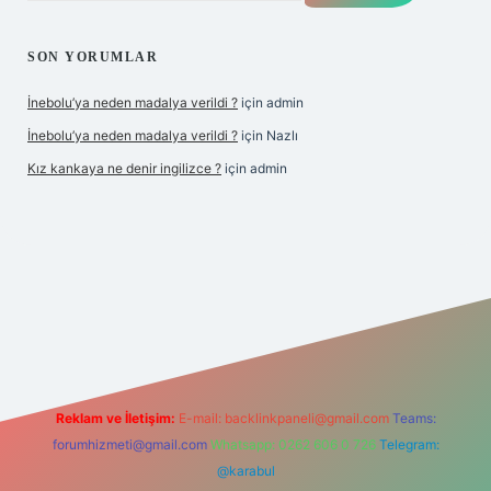
SON YORUMLAR
İnebolu’ya neden madalya verildi ?
için
admin
İnebolu’ya neden madalya verildi ?
için
Nazlı
Kız kankaya ne denir ingilizce ?
için
admin
d.casino
Reklam ve İletişim:
E-mail:
backlinkpaneli@gmail.com
Teams:
forumhizmeti@gmail.com
Whatsapp: 0262 606 0 726
Telegram:
@karabul