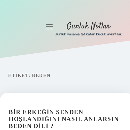
Günlük Notlar
menüyü
aç
Günlük yaşama tat katan küçük ayrıntılar.
Anasayfa
Gizlilik Politikası
Yasal Uyarı
ETIKET:
BEDEN
Hakkımızda
BIR ERKEĞIN SENDEN
HOŞLANDIĞINI NASIL ANLARSIN
BEDEN DILI ?