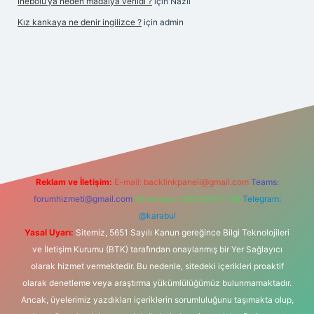
İnebolu’ya neden madalya verildi ?
için
Nazlı
Kız kankaya ne denir ingilizce ?
için
admin
.casino
Reklam ve İletişim:
E-mail:
backlinkpaneli@gmail.com
Teams:
forumhizmeti@gmail.com
Whatsapp: 0262 606 0 726
Telegram:
@karabul
Yasal Uyarı:
Sitemiz, 5651 Sayılı Kanun gereğince Bilgi Teknolojileri
ve İletişim Kurumu (BTK) tarafından onaylanmış bir Yer Sağlayıcı
olarak hizmet vermektedir. Bu nedenle, sitedeki içerikleri proaktif
olarak denetleme veya araştırma yükümlülüğümüz bulunmamaktadır.
Ancak, üyelerimiz yazdıkları içeriklerin sorumluluğunu taşımakta olup,