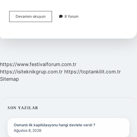
Bir
Devamını okuyun
8 Yorum
erkeğin
senden
hoşlandığını
nasıl
anlarsın
beden
dili
?
https://www.festivalforum.com.tr
https://isiteknikgrup.com.tr
https://toptankilit.com.tr
Sitemap
SIDEBAR
SON YAZILAR
Osmanlı ilk kapitülasyonu hangi devlete verdi ?
Ağustos 8, 2026