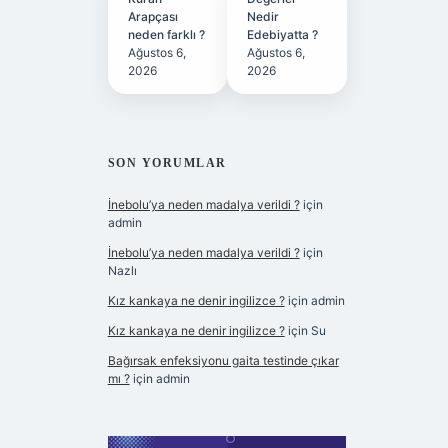
Arapçası
Nedir
neden farklı ?
Edebiyatta ?
Ağustos 6,
Ağustos 6,
2026
2026
SON YORUMLAR
İnebolu’ya neden madalya verildi ?
için
admin
İnebolu’ya neden madalya verildi ?
için
Nazlı
Kız kankaya ne denir ingilizce ?
için
admin
Kız kankaya ne denir ingilizce ?
için
Su
Bağırsak enfeksiyonu gaita testinde çıkar
mı ?
için
admin