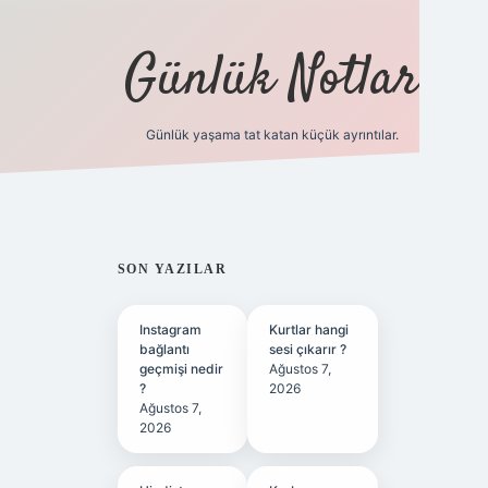
Günlük Notlar
Günlük yaşama tat katan küçük ayrıntılar.
vd.casino
SIDEBAR
SON YAZILAR
Instagram
Kurtlar hangi
bağlantı
sesi çıkarır ?
geçmişi nedir
Ağustos 7,
?
2026
Ağustos 7,
2026