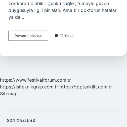
zor kararı olabilir. Çünkü sağlık, tümüyle güven
duygusuyla ilgili bir alan. Ama bir doktorun hataları
ya da…
Bir
Devamını okuyun
12 Yorum
doktor
nereye
şikayet
edilir
?
https://www.festivalforum.com.tr
https://isiteknikgrup.com.tr
https://toptankilit.com.tr
Sitemap
SIDEBAR
SON YAZILAR