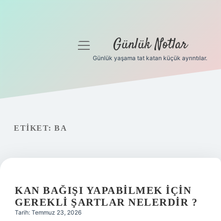
Günlük Notlar
menüyü
aç
Günlük yaşama tat katan küçük ayrıntılar.
Anasayfa
Gizlilik Politikası
Yasal Uyarı
ETIKET:
BA
Hakkımızda
KAN BAĞIŞI YAPABILMEK IÇIN
GEREKLI ŞARTLAR NELERDIR ?
Tarih: Temmuz 23, 2026