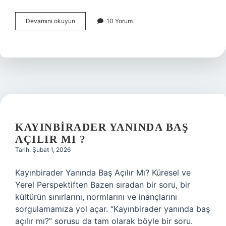
Bağırsak
Devamını okuyun
10 Yorum
enfeksiyonu
gaita
testinde
çıkar
mı
?
KAYINBIRADER YANINDA BAŞ
AÇILIR MI ?
Tarih: Şubat 1, 2026
Kayınbirader Yanında Baş Açılır Mı? Küresel ve
Yerel Perspektiften Bazen sıradan bir soru, bir
kültürün sınırlarını, normlarını ve inançlarını
sorgulamamıza yol açar. “Kayınbirader yanında baş
açılır mı?” sorusu da tam olarak böyle bir soru.