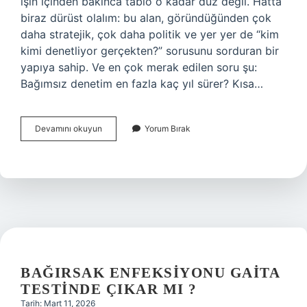
işin içinden bakınca tablo o kadar düz değil. Hatta
biraz dürüst olalım: bu alan, göründüğünden çok
daha stratejik, çok daha politik ve yer yer de “kim
kimi denetliyor gerçekten?” sorusunu sorduran bir
yapıya sahip. Ve en çok merak edilen soru şu:
Bağımsız denetim en fazla kaç yıl sürer? Kısa…
Bağımsız
Devamını okuyun
Yorum Bırak
denetim
en
fazla
kaç
yıl
sürer
?
BAĞIRSAK ENFEKSIYONU GAITA
TESTINDE ÇIKAR MI ?
Tarih: Mart 11, 2026