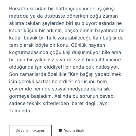
Bursa’da sıradan bir hafta içi gününde, iş çıkışı
metroda ya da otobüste dönerken çoğu zaman
aklıma takılan şeylerden biri şu oluyor: aslında ne
kadar küçük bir adımın, başka birinin hayatında ne
kadar büyük bir fark yaratabileceği. Kan bağışı da
tam olarak böyle bir konu. Günlük hayatın
koşturmacasında çoğu kişi düşünmüyor bile ama
bir gün bir yakınınızın ya da sizin buna ihtiyacınız
olduğunda işin ciddiyeti bir anda çok netleşiyor.
Son zamanlarda özellikle “Kan bağışı yapabilmek
için gerekli şartlar nelerdir?” sorusunu hem
çevremde hem de sosyal medyada daha sık
görmeye başladım. Aslında bu sorunun cevabı
sadece teknik kriterlerden ibaret değil; aynı
zamanda…
Kan
Devamını okuyun
Yorum Bırak
bağışı