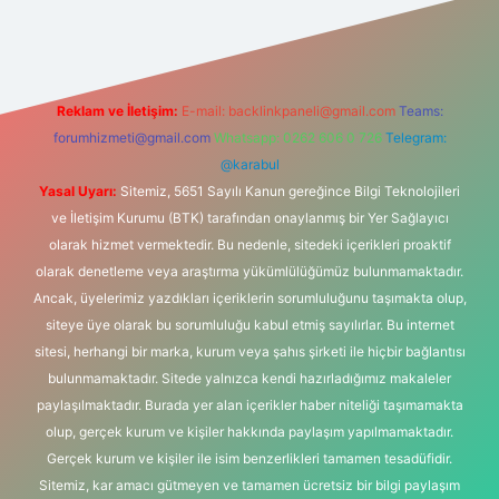
vd.casino
Reklam ve İletişim:
E-mail:
backlinkpaneli@gmail.com
Teams:
forumhizmeti@gmail.com
Whatsapp: 0262 606 0 726
Telegram:
@karabul
Yasal Uyarı:
Sitemiz, 5651 Sayılı Kanun gereğince Bilgi Teknolojileri
ve İletişim Kurumu (BTK) tarafından onaylanmış bir Yer Sağlayıcı
olarak hizmet vermektedir. Bu nedenle, sitedeki içerikleri proaktif
olarak denetleme veya araştırma yükümlülüğümüz bulunmamaktadır.
Ancak, üyelerimiz yazdıkları içeriklerin sorumluluğunu taşımakta olup,
siteye üye olarak bu sorumluluğu kabul etmiş sayılırlar. Bu internet
sitesi, herhangi bir marka, kurum veya şahıs şirketi ile hiçbir bağlantısı
bulunmamaktadır. Sitede yalnızca kendi hazırladığımız makaleler
paylaşılmaktadır. Burada yer alan içerikler haber niteliği taşımamakta
olup, gerçek kurum ve kişiler hakkında paylaşım yapılmamaktadır.
Gerçek kurum ve kişiler ile isim benzerlikleri tamamen tesadüfidir.
Sitemiz, kar amacı gütmeyen ve tamamen ücretsiz bir bilgi paylaşım