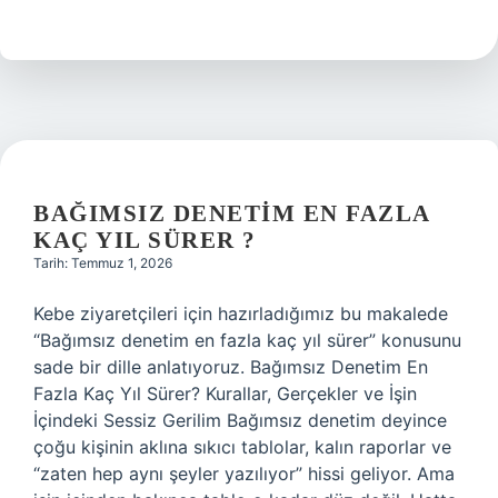
yapabilmek
için
gerekli
şartlar
nelerdir
?
BAĞIMSIZ DENETIM EN FAZLA
KAÇ YIL SÜRER ?
Tarih: Temmuz 1, 2026
Kebe ziyaretçileri için hazırladığımız bu makalede
“Bağımsız denetim en fazla kaç yıl sürer” konusunu
sade bir dille anlatıyoruz. Bağımsız Denetim En
Fazla Kaç Yıl Sürer? Kurallar, Gerçekler ve İşin
İçindeki Sessiz Gerilim Bağımsız denetim deyince
çoğu kişinin aklına sıkıcı tablolar, kalın raporlar ve
“zaten hep aynı şeyler yazılıyor” hissi geliyor. Ama