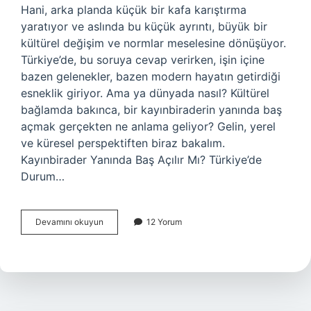
Hani, arka planda küçük bir kafa karıştırma
yaratıyor ve aslında bu küçük ayrıntı, büyük bir
kültürel değişim ve normlar meselesine dönüşüyor.
Türkiye’de, bu soruya cevap verirken, işin içine
bazen gelenekler, bazen modern hayatın getirdiği
esneklik giriyor. Ama ya dünyada nasıl? Kültürel
bağlamda bakınca, bir kayınbiraderin yanında baş
açmak gerçekten ne anlama geliyor? Gelin, yerel
ve küresel perspektiften biraz bakalım.
Kayınbirader Yanında Baş Açılır Mı? Türkiye’de
Durum…
Kayınbirader
Devamını okuyun
12 Yorum
yanında
baş
açılır
mı
?