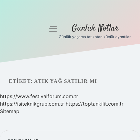
Günlük Notlar
menüyü
aç
Günlük yaşama tat katan küçük ayrıntılar.
Anasayfa
Gizlilik Politikası
Yasal Uyarı
ETIKET:
ATIK YAĞ SATILIR MI
Hakkımızda
https://www.festivalforum.com.tr
https://isiteknikgrup.com.tr
https://toptankilit.com.tr
Sitemap