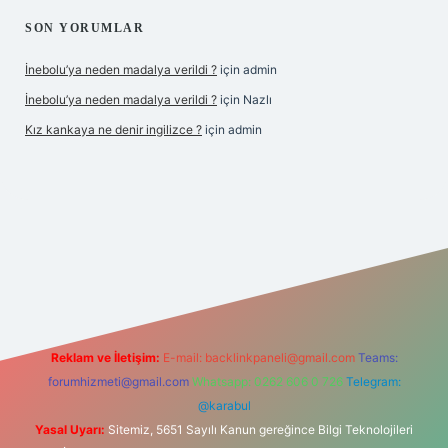
SON YORUMLAR
İnebolu’ya neden madalya verildi ?
için
admin
İnebolu’ya neden madalya verildi ?
için
Nazlı
Kız kankaya ne denir ingilizce ?
için
admin
d.casino
Reklam ve İletişim:
E-mail:
backlinkpaneli@gmail.com
Teams:
forumhizmeti@gmail.com
Whatsapp: 0262 606 0 726
Telegram:
@karabul
Yasal Uyarı:
Sitemiz, 5651 Sayılı Kanun gereğince Bilgi Teknolojileri