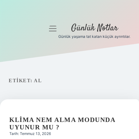
Günlük Notlar
menüyü
aç
Günlük yaşama tat katan küçük ayrıntılar.
Anasayfa
Gizlilik Politikası
Yasal Uyarı
ETIKET:
AL
Hakkımızda
KLIMA NEM ALMA MODUNDA
UYUNUR MU ?
Tarih: Temmuz 13, 2026