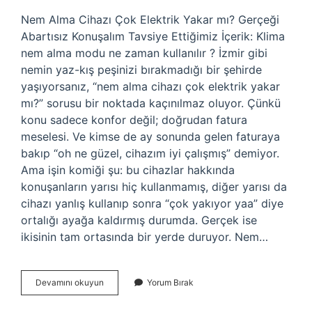
Nem Alma Cihazı Çok Elektrik Yakar mı? Gerçeği
Abartısız Konuşalım Tavsiye Ettiğimiz İçerik: Klima
nem alma modu ne zaman kullanılır ? İzmir gibi
nemin yaz-kış peşinizi bırakmadığı bir şehirde
yaşıyorsanız, “nem alma cihazı çok elektrik yakar
mı?” sorusu bir noktada kaçınılmaz oluyor. Çünkü
konu sadece konfor değil; doğrudan fatura
meselesi. Ve kimse de ay sonunda gelen faturaya
bakıp “oh ne güzel, cihazım iyi çalışmış” demiyor.
Ama işin komiği şu: bu cihazlar hakkında
konuşanların yarısı hiç kullanmamış, diğer yarısı da
cihazı yanlış kullanıp sonra “çok yakıyor yaa” diye
ortalığı ayağa kaldırmış durumda. Gerçek ise
ikisinin tam ortasında bir yerde duruyor. Nem…
Klima
Devamını okuyun
Yorum Bırak
nem
alma