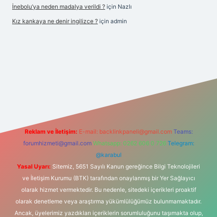
İnebolu’ya neden madalya verildi ?
için
Nazlı
Kız kankaya ne denir ingilizce ?
için
admin
sino
Reklam ve İletişim:
E-mail:
backlinkpaneli@gmail.com
Teams:
forumhizmeti@gmail.com
Whatsapp: 0262 606 0 726
Telegram:
@karabul
Yasal Uyarı:
Sitemiz, 5651 Sayılı Kanun gereğince Bilgi Teknolojileri
ve İletişim Kurumu (BTK) tarafından onaylanmış bir Yer Sağlayıcı
olarak hizmet vermektedir. Bu nedenle, sitedeki içerikleri proaktif
olarak denetleme veya araştırma yükümlülüğümüz bulunmamaktadır.
Ancak, üyelerimiz yazdıkları içeriklerin sorumluluğunu taşımakta olup,