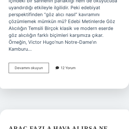
içindeki bir sahnenin parlaklığı hem de okuyucuda
uyandırdığı etkileyle ilgilidir. Peki edebiyat
perspektifinden “göz alıcı nasıl” kavramını
çözümlemek mümkün mü? Edebi Metinlerde Göz
Alıcılığın Temsili Birçok klasik ve modern eserde
göz alıcılığın farklı biçimleri karşımıza çıkar.
Örneğin, Victor Hugo’nun Notre-Dame’ın
Kamburu…
Göz
Devamını okuyun
12 Yorum
alıcı
nasıl
?
ARAÇ FAZLA HAVA ALIRSA NE