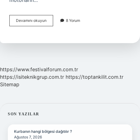
motorların…
Araç
Devamını okuyun
8 Yorum
fazla
hava
alırsa
ne
olur
?
https://www.festivalforum.com.tr
https://isiteknikgrup.com.tr
https://toptankilit.com.tr
Sitemap
SIDEBAR
SON YAZILAR
Kurbanın hangi bölgesi dağıtılır ?
Ağustos 7, 2026