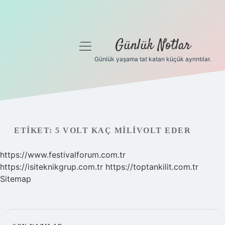
Günlük Notlar
menüyü
aç
Günlük yaşama tat katan küçük ayrıntılar.
Anasayfa
Gizlilik Politikası
Yasal Uyarı
ETIKET:
5 VOLT KAÇ MILIVOLT EDER
Hakkımızda
https://www.festivalforum.com.tr
https://isiteknikgrup.com.tr
https://toptankilit.com.tr
Sitemap