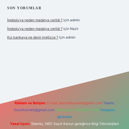
SON YORUMLAR
İnebolu’ya neden madalya verildi ?
için
admin
İnebolu’ya neden madalya verildi ?
için
Nazlı
Kız kankaya ne denir ingilizce ?
için
admin
d.casino
Reklam ve İletişim:
E-mail:
backlinkpaneli@gmail.com
Teams:
forumhizmeti@gmail.com
Whatsapp: 0262 606 0 726
Telegram:
@karabul
Yasal Uyarı:
Sitemiz, 5651 Sayılı Kanun gereğince Bilgi Teknolojileri