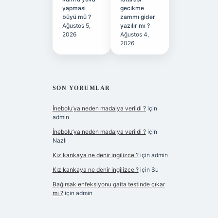
yapmasi
gecikme
büyü mü ?
zammı gider
Ağustos 5,
yazılır mı ?
2026
Ağustos 4,
2026
SON YORUMLAR
İnebolu’ya neden madalya verildi ?
için
admin
İnebolu’ya neden madalya verildi ?
için
Nazlı
Kız kankaya ne denir ingilizce ?
için
admin
Kız kankaya ne denir ingilizce ?
için
Su
Bağırsak enfeksiyonu gaita testinde çıkar
mı ?
için
admin