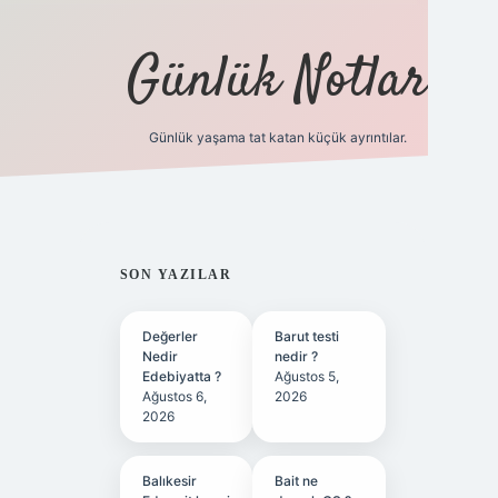
Günlük Notlar
Günlük yaşama tat katan küçük ayrıntılar.
vd.casino
SIDEBAR
SON YAZILAR
Değerler
Barut testi
Nedir
nedir ?
Edebiyatta ?
Ağustos 5,
Ağustos 6,
2026
2026
Balıkesir
Bait ne