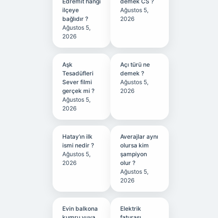
Edremit hangi
demek CS ?
ilçeye
Ağustos 5,
bağlıdır ?
2026
Ağustos 5,
2026
Aşk
Açı türü ne
Tesadüfleri
demek ?
Sever filmi
Ağustos 5,
gerçek mi ?
2026
Ağustos 5,
2026
Hatay’ın ilk
Averajlar aynı
ismi nedir ?
olursa kim
Ağustos 5,
şampiyon
2026
olur ?
Ağustos 5,
2026
Evin balkona
Elektrik
kumru yuva
faturası