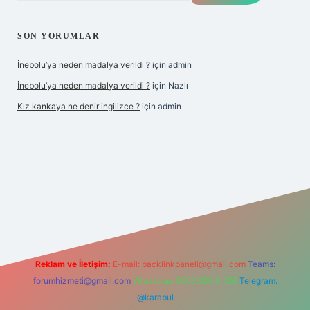
SON YORUMLAR
İnebolu’ya neden madalya verildi ?
için
admin
İnebolu’ya neden madalya verildi ?
için
Nazlı
Kız kankaya ne denir ingilizce ?
için
admin
d.casino
Reklam ve İletişim:
E-mail:
backlinkpaneli@gmail.com
Teams:
forumhizmeti@gmail.com
Whatsapp: 0262 606 0 726
Telegram:
@karabul