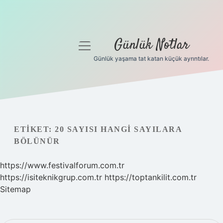
Günlük Notlar
menüyü
aç
Günlük yaşama tat katan küçük ayrıntılar.
Anasayfa
Gizlilik Politikası
Yasal Uyarı
ETIKET:
20 SAYISI HANGI SAYILARA
BÖLÜNÜR
Hakkımızda
https://www.festivalforum.com.tr
https://isiteknikgrup.com.tr
https://toptankilit.com.tr
Sitemap