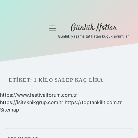
Günlük Notlar
menüyü
aç
Günlük yaşama tat katan küçük ayrıntılar.
Anasayfa
Gizlilik Politikası
Yasal Uyarı
ETIKET:
1 KILO SALEP KAÇ LIRA
Hakkımızda
https://www.festivalforum.com.tr
https://isiteknikgrup.com.tr
https://toptankilit.com.tr
Sitemap