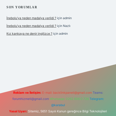
SON YORUMLAR
İnebolu’ya neden madalya verildi ?
için
admin
İnebolu’ya neden madalya verildi ?
için
Nazlı
Kız kankaya ne denir ingilizce ?
için
admin
d.casino
Reklam ve İletişim:
E-mail:
backlinkpaneli@gmail.com
Teams:
forumhizmeti@gmail.com
Whatsapp: 0262 606 0 726
Telegram:
@karabul
Yasal Uyarı:
Sitemiz, 5651 Sayılı Kanun gereğince Bilgi Teknolojileri